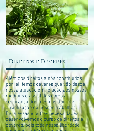
Direitos e Deveres
Além dos direitos a nós constituídos
por lei, temos deveres que vão desde
nossa atuação em relação aos nossos
médiuns e assistidos como a
segurança dos mesmos durante
a realização de nossos trabalhos.
Para essas e outras necessidades
desenvolvemos o curso de direitos e
deveres, pois toda nossa liberdade