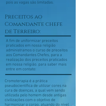
pois as vagas são limitadas.
Preceitos ao
Comandante chefe
de Terreiro:
A fim de uniformizar preceitos
praticados em nossa religião
administramos o curso de preceitos
aos Comandantes Chefes, para a
realização dos preceitos praticados
em nossa religião. para saber mais
entre em contato:
Cromoterapia é a prática
pseudocientífica de utilizar cores na
cura de doenças, a qual vem sendo
utilizada pelo homem desde antigas
civilizações com o objetivo de
harmonizar o corpo, atuando do nível