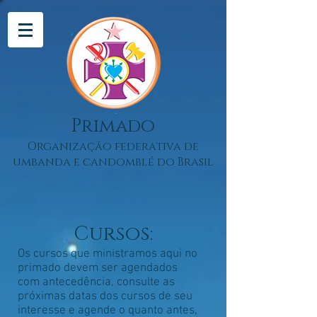
Primado
Organização federativa de
umbanda e candomblé do Brasil
Cursos:
Os cursos que ministramos aqui no
primado devem ser agendados
com antecedência, consulte as
próximas datas dos cursos de seu
interesse e agende o quanto antes,